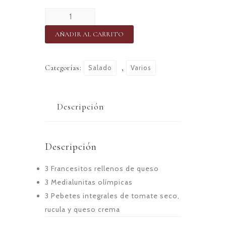
Deleite
vegetariana
AÑADIR AL CARRITO
(9
bocaditos)
Categorías:
Salado
,
Varios
cantidad
Descripción
Descripción
3 Francesitos rellenos de queso
3 Medialunitas olímpicas
3 Pebetes integrales de tomate seco,
rucula y queso crema