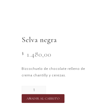
Selva negra
1.480,00
$
Bizcochuelo de chocolate relleno de
crema chantilly y cerezas.
Selva
negra
AÑADIR AL CARRITO
cantidad