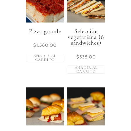
Pizza grande
Selección
vegetariana (8
sandwiches)
$
1.560,00
AÑADIR AL
$
535,00
CARRITO
AÑADIR AL
CARRITO