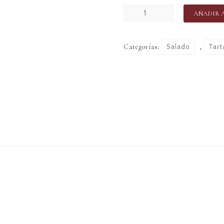
Pizza
AÑADIR 
grande
cantidad
Categorías:
Salado
,
Tart