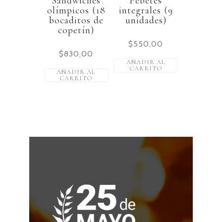
Sandwiches
Pebetes
olímpicos (18
integrales (9
bocaditos de
unidades)
copetín)
$
550,00
$
830,00
AÑADIR AL
CARRITO
AÑADIR AL
CARRITO