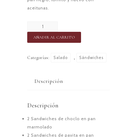
aceitunas.
Selección
de
AÑADIR AL CARRITO
clásicos
(10
Categorías:
Salado
,
Sándwiches
sandwiches)
cantidad
Descripción
Descripción
2 Sandwiches de choclo en pan
marmolado
2 Sandwiches de pavita en pan